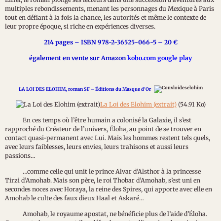
multiples rebondissements, menant les personnages du Mexique à Paris
tout en défiant à la fois la chance, les autorités et même le contexte de
leur propre époque, si riche en expériences diverses.
214 pages – ISBN 978-2-36525-066-5 – 20 €
également en vente sur Amazon
kobo.com google play
LA LOI DES ELOHIM, roman SF – Éditions du Masque d'Or
La Loi des Elohim (extrait)
(54.91 Ko)
En ces temps où l’être humain a colonisé la Galaxie, il s’est
rapproché du Créateur de l’univers, Éloha, au point de se trouver en
contact quasi-permanent avec Lui. Mais les hommes restent tels quels,
avec leurs faiblesses, leurs envies, leurs trahisons et aussi leurs
passions…
…comme celle qui unit le prince Alvar d’Alsthor à la princesse
Tirzi d’Amohab. Mais son père, le roi Thobar d’Amohab, s’est uni en
secondes noces avec Horaya, la reine des Spires, qui apporte avec elle en
Amohab le culte des faux dieux Haal et Askaré…
Amohab, le royaume apostat, ne bénéficie plus de l’aide d’Éloha.