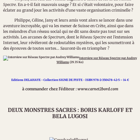
Spectre
. En a-t-il fait mauvais usage ? Et si c'était volontaire, pour faire
éclater au grand jour les activités d’une vaste organisation criminelle ?
Philippe, Céline, Jany et leurs amis vont alors se lancer dans une
aventure incroyable, qui va les mener de Suisse en Crète, ainsi que dans
les méandres d’un réseau social qui ne dit sans doute pas tout sur ses
activités. Les arcanes de
Spectrum
, dont le
Réseau Spectre
est l’extension
Internet, leur révèleront de redoutables mystères, qui les soumettront à
des épreuves de toutes sortes… Sauront-ils en triompher ?
Interview sur Réseau Spectre par Audrey
Williams
(29.35 Ko)
Editions DELAHAYE - Collection SIGNE DE PISTE - ISBN 978-2-350478-42-5 – 14 €
à commander chez l'éditeur :
www.carnet2bord.com
DEUX MONSTRES SACRES : BORIS KARLOFF ET
BELA LUGOSI