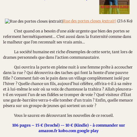
Rue des portes closes (extrait)
(23.6 Ko)
C’est quand on a besoin d’une aide urgente que bien des portes se
referment hermétiquement… C’est aussi dans la fraternité comme dans
le malheur que l’on reconnaît ses vrais amis…
La société humaine est riche d’exemples de cette sorte, tant lors de
drames personnels que dans l’action communautaire.
Qui ouvrira la porte en pleine nuit à une femme prête à accoucher
dans la rue ? Qui découvrira des taches qui font la honte d’une pauvre
fille ? Comment fait-on le pain dans un village complètement isolé par
l’hiver ? Quelle chance un fils, aujourd'hui célèbre, offrira-t-il à sa mère
et à lui-même le soir où sa voix de chanteuse la trahira ? Allah pleurera-
t-il en voyant l’un de ses fidèles se tromper de voie ? Quel visiteur d’État
une garde-barrière verra-t-elle tomber d’un train ? Enfin, quelle menace
pèsera sur un groupe de jeunes qui sortent un soir ?
Vous le saurez en découvrant les nouvelles de ce recueil.
106 pages – 15 € (broché) -- 10 € (Kindle) - à commander sur
amazon.fr
kobo.com google play