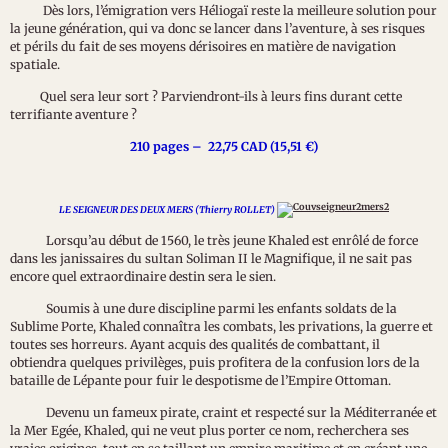
Dès lors, l’émigration vers Héliogaï reste la meilleure solution pour
la jeune génération, qui va donc se lancer dans l’aventure, à ses risques
et périls du fait de ses moyens dérisoires en matière de navigation
spatiale.
Quel sera leur sort ? Parviendront-ils à leurs fins durant cette
terrifiante aventure ?
210 pages – 22,75 CAD (15,51 €
)
LE SEIGNEUR DES DEUX MERS (Thierry ROLLET)
Lorsqu’au début de 1560, le très jeune Khaled est enrôlé de force
dans les janissaires du sultan Soliman II le Magnifique, il ne sait pas
encore quel extraordinaire destin sera le sien.
Soumis à une dure discipline parmi les enfants soldats de la
Sublime Porte, Khaled connaîtra les combats, les privations, la guerre et
toutes ses horreurs. Ayant acquis des qualités de combattant, il
obtiendra quelques privilèges, puis profitera de la confusion lors de la
bataille de Lépante pour fuir le despotisme de l’Empire Ottoman.
Devenu un fameux pirate, craint et respecté sur la Méditerranée et
la Mer Egée, Khaled, qui ne veut plus porter ce nom, recherchera ses