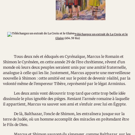
Téléchargez un extrait de La Croix et le
Glaive
(454.59 Ko)
Tous deux nés et éduqués en Cyrénaïque, Marcus le Romain et
Shimon le Cyrénéen, en cette année 29 de l’ère chrétienne, rêvent d’un
monde où leurs deux peuples seraient unis par une amitié fraternelle,
analogue à celle qui les lie. Justement, Marcus apporte une merveilleuse
nouvelle à Shimon : cette amitié est sur le point de devenir réalité, par la
volonté même de l’empereur Tibère, représenté par le légat Arminius.
Les deux amis vont découvrir trop tard que cette trop belle idée
dissimule le plus ignoble des pièges. Reniant l’armée romaine à laquelle
il appartient, Marcus va sauver son ami et s’enfuir avec lui en Égypte.
De là, Balthazar, l’oncle de Shimon, les entraînera jusque sur la
terre de Judée, où un homme accomplit des miracles en prétendant être
le Fils de Dieu.
Marcus et Shimon sauront-ils s’engager, comme Balthazar, sur les