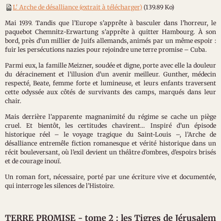
L' Arche de désalliance (extrait à télécharger)
(139.89 Ko)
Mai 1939. Tandis que l’Europe s’apprête à basculer dans l’horreur, le
paquebot Chemnitz-Erwartung s’apprête à quitter Hambourg. À son
bord, près d’un millier de Juifs allemands, animés par un même espoir :
fuir les persécutions nazies pour rejoindre une terre promise – Cuba.
Parmi eux, la famille Meizner, soudée et digne, porte avec elle la douleur
du déracinement et l’illusion d’un avenir meilleur. Gunther, médecin
respecté, Beate, femme forte et lumineuse, et leurs enfants traversent
cette odyssée aux côtés de survivants des camps, marqués dans leur
chair.
Mais derrière l’apparente magnanimité du régime se cache un piège
cruel. Et bientôt, les certitudes chavirent… Inspiré d’un épisode
historique réel – le voyage tragique du Saint-Louis –, l’Arche de
désalliance entremêle fiction romanesque et vérité historique dans un
récit bouleversant, où l’exil devient un théâtre d’ombres, d’espoirs brisés
et de courage inouï.
Un roman fort, nécessaire, porté par une écriture vive et documentée,
qui interroge les silences de l’Histoire.
TERRE PROMISE - tome 2 : les Tigres de Jérusalem