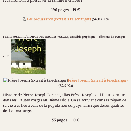
réussiront-ils à préserver la famille menacée ?
190 pages - 19 €
Les broussards (extrait à télécharger)
(56.02 Ko)
FRERE JOSEPH L'ERMITE DES HAUTES VOSGES, essai biographique -- éditions du Masque
d'Or
Frère Joseph (extrait à télécharger)
(82.9 Ko)
Histoire de Pierre-Joseph Formet, alias Frère-Joseph, qui fut un ermite
dans les Hautes Vosges au 18ème siècle. On se souvient dans la région de
sa vie très liée à celle de la population du pays, ainsi que de ses qualités
de thaumaturge.
55 pages – 10 €