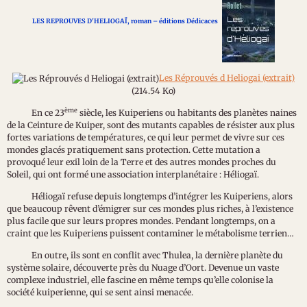
LES REPROUVES D'HELIOGAÏ, roman
–
éditions Dédicaces
Les Réprouvés d Heliogai (extrait)
(214.54 Ko)
ème
En ce 23
siècle, les Kuiperiens ou habitants des planètes naines
de la Ceinture de Kuiper, sont des mutants capables de résister aux plus
fortes variations de températures, ce qui leur permet de vivre sur ces
mondes glacés pratiquement sans protection. Cette mutation a
provoqué leur exil loin de la Terre et des autres mondes proches du
Soleil, qui ont formé une association interplanétaire : Héliogaï.
Héliogaï refuse depuis longtemps d’intégrer les Kuiperiens, alors
que beaucoup rêvent d’émigrer sur ces mondes plus riches, à l’existence
plus facile que sur leurs propres mondes. Pendant longtemps, on a
craint que les Kuiperiens puissent contaminer le métabolisme terrien…
En outre, ils sont en conflit avec Thulea, la dernière planète du
système solaire, découverte près du Nuage d’Oort. Devenue un vaste
complexe industriel, elle fascine en même temps qu’elle colonise la
société kuiperienne, qui se sent ainsi menacée.