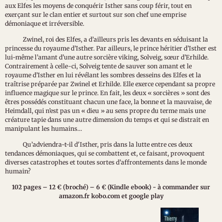
aux Elfes les moyens de conquérir Isther sans coup férir, tout en
exerçant sur le clan entier et surtout sur son chef une emprise
démoniaque et irréversible.
Zwinel, roi des Elfes, a d’ailleurs pris les devants en séduisant la
princesse du royaume d’Isther. Par ailleurs, le prince héritier d’Isther est
lui-même l’amant d’une autre sorcière viking, Solveig, sœur d’Erhilde.
Contrairement à celle-ci, Solveig tente de sauver son amant et le
royaume d’Isther en lui révélant les sombres desseins des Elfes et la
traîtrise préparée par Zwinel et Erhilde. Elle exerce cependant sa propre
influence magique sur le prince. En fait, les deux « sorcières » sont des
êtres possédés constituant chacun une face, la bonne et la mauvaise, de
Heimdall, qui n’est pas un « dieu » au sens propre du terme mais une
créature tapie dans une autre dimension du temps et qui se distrait en
manipulant les humains…
Qu’adviendra-t-il d'Isther, pris dans la lutte entre ces deux
tendances démoniaques, qui se combattent et, ce faisant, provoquent
diverses catastrophes et toutes sortes d’affrontements dans le monde
humain?
102 pages – 12 € (broché) – 6 € (Kindle ebook) - à commander sur
amazon.fr
kobo.com et google play