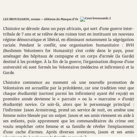
LES BROUSSARDS, roman -- éditions du Masque d'Or
L’histoire se déroule dans un pays africain, qui sort d’une guerre inter-
tribale de 7 ans et se relève de ses ruines tout en instituant un nouveau
régime démocratique et libéral, en éliminant notamment la ségrégation
raciale. Pendant le conflit, une organisation humanitaire : BVH
(Bushmen Volunteers for Humanity) s’est créée dans le pays, pour
aménager des hôpitaux de campagne et un corps d’armée (la Garde)
destiné à les protéger. À la fin de la guerre, l’organisation dispose d’une
université où sont formés les Volontaires (médecins et infirmiers) et la
Garde.
L’histoire commence au moment où une nouvelle promotion de
Volontaires est accueillie par la précédente, car une tradition veut que
chaque étudiant(e) (surtout parmi les infirmiers) ayant été reçu(e) en
première année devienne le « parrain » ou la « marraine » d’un(e)
étudiant(e) novice. Ce soir-là, alors que le personnage principal :
l’infirmier Jason Armstrong, prend un service de nuit, on amène une
femme noire blessée par un sniper. Jason et ses amis viennent en aide à
ses enfants, puis apprennent que les commanditaires du crime ont
voulu empêcher cette femme et sa famille de révéler l’emplacement
d’une cache d’armes. Après diverses aventures, Jason et ses amis