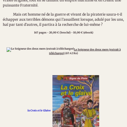
vraies origines, tout en se taillant un empire maritime et en créant une
puissante Fraternité.
Mais cet homme né de la guerre et vivant de la piraterie saura-t-il
échapper aux terribles démons qui l’assaillent lorsque, adulé par les uns,
haï par tant d’autres, il partira à la recherche de lui-même ?
167 pages - 20,00 € (broché) - 10,00 € (ebook)
Le Seigneur des deux mers (extrait à
télécharger)
(67.42 Ko)
la Croix et le Glaive