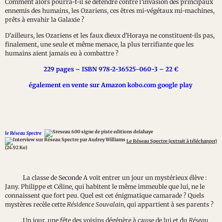
Comment alors pourra-t-il se défendre contre l’invasion des principaux
ennemis des humains, les Ozariens, ces êtres mi-végétaux mi-machines,
prêts à envahir la Galaxie ?
D’ailleurs, les Ozariens et les faux dieux d’Horaya ne constituent-ils pas,
finalement, une seule et même menace, la plus terrifiante que les
humains aient jamais eu à combattre ?
229 pages – ISBN 978-2-36525-060-3 – 22 €
également en vente sur Amazon
kobo.com google play
le Réseau Spectre
Le Réseau Spectre (extrait à télécharger)
(24.92 Ko)
La classe de Seconde A voit entrer un jour un mystérieux élève :
Jany. Philippe et Céline, qui habitent le même immeuble que lui, ne le
connaissent que fort peu. Quel est cet énigmatique camarade ? Quels
mystères recèle cette
Résidence Souvalain
, qui appartient à ses parents ?
Un jour, une fête des voisins dégénère à cause de lui et du
Réseau