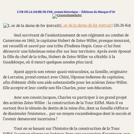
L'OR DE LA DAME DE FER, roman historique – Éditions du Masque d'Or
L or de la dame de fer (extrait)
(26.26 Ko)
Seul survivant de l’anéantissement de son régiment au combat de
Camerone en 1863, le capitaine Hubert de Zeiss-Willer, presque mourant,
est recueilli et sauvé par une tribu d’Indiens Hopis. Ceux-ci lui font
découvrir une fabuleuse mine d’or sur leur territoire. Après avoir épousé
la fille du chef de la tribu, Hubert de Zeiss-Willer va s’établir à la
Guadeloupe, où il meurt quelques années plus tard.
Ayant appris son retour quasi-miraculeux, sa famille, originaire
de Lorraine, prend contact avec Chini, l’épouse indienne du capitaine,
afin d’obtenir d’elle une aide substantielle pour les aciéries Zeiss-Willer.
Elle accepte et leur confie son fils Charles, pour son éducation.
Avec son cousin Jacques, Charles va participer à un grand projet
des aciéries Zeiss-Willer : la construction de la Tour Eiffel. Mais il va
surtout être le témoin du destin de la mine d’or, dont sa famille s’efforce
de dissimuler l’existence… par un moyen rocambolesque dont le succès et
l’avenir demeurent incertains !
Tout en se basant sur l’histoire de la construction de la Tour
Eiffel, le roman plonge ses lecteurs dans une succession d’aventures aux