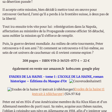
sa désertion passée !
Il accepte cette mission, bien décidé à mettre tout en œuvre pour
retrouver Gerhard, l’ami qu’il a perdu à la frontière suisse, à deux pas de
la liberté.
Tout ira ensuite très vite pour lui : réintégration dans la Napola,
affectation au ministère de la Propagande comme officier SS détaché,
sans oublier la mission qu’il s’efforce de remplir.
Puis, la guerre devient mondiale. Au milieu de cette tourmente, Peter
retrouvera-t-il son ami ? Et comment se retrouvera-t-il lui-même, au
sein de cet univers de cauchemar où il revient comme espion ?
208 pages – ISBN 978-2-36525-077-1 – 22 €
également en vente sur amazon.fr kobo.com google play
EVADES DE LA HAINE - tome 1 : L'ECOLE DE LA HAINE, roman
historique – Éditions du Masque d'Or
Evades de la haine t1
(extrait à télécharger)
(524.97 Ko)
Peter est né en 1924 d'une Américaine membre du Ku Klux Klan et d'un
Allemand membre du parti nazi. Sa mère, acquise aux thèses nazies,
l'oblige à rejoindre son père en Allemagne en 1938, afin d'y intégrer une