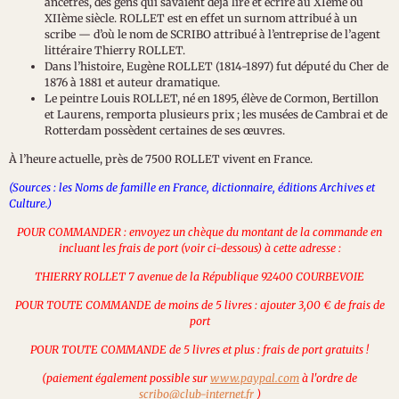
ancêtres, des gens qui savaient déjà lire et écrire au XIème ou
XIIème siècle. ROLLET est en effet un surnom attribué à un
scribe — d’où le nom de SCRIBO attribué à l’entreprise de l’agent
littéraire Thierry ROLLET.
Dans l’histoire, Eugène ROLLET (1814-1897) fut député du Cher de
1876 à 1881 et auteur dramatique.
Le peintre Louis ROLLET, né en 1895, élève de Cormon, Bertillon
et Laurens, remporta plusieurs prix ; les musées de Cambrai et de
Rotterdam possèdent certaines de ses œuvres.
À l’heure actuelle, près de 7500 ROLLET vivent en France.
(Sources : les Noms de famille en France, dictionnaire, éditions Archives et
Culture.)
POUR COMMANDER : envoyez un chèque du montant de la commande en
incluant les frais de port (voir ci-dessous) à cette adresse :
THIERRY ROLLET 7 avenue de la République 92400 COURBEVOIE
POUR TOUTE COMMANDE de moins de 5 livres : ajouter 3,00 € de frais de
port
POUR TOUTE COMMANDE de 5 livres et plus : frais de port gratuits !
(paiement également possible sur
www.paypal.com
à l'ordre de
scribo@club-internet.fr
)