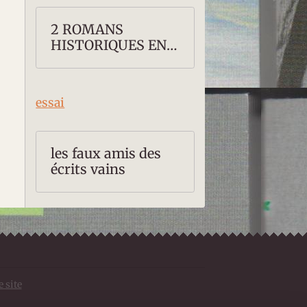
2 ROMANS
HISTORIQUES EN
PROMOTION
essai
les faux amis des
écrits vains
e site