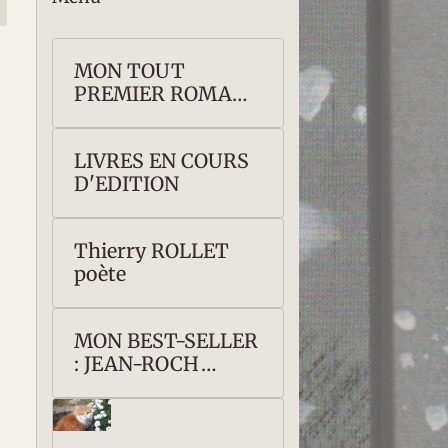
MON TOUT
PREMIER ROMAN :
Kraken ou les Fils
de l'Océan
LIVRES EN COURS
D'EDITION
Thierry ROLLET
poète
MON BEST-SELLER
: JEAN-ROCH
COIGNET,
CAPITAINE DE
NAPOLEON Ier