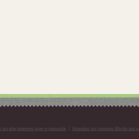
r un site internet avec e-monsite
Signaler un contenu illicite sur c