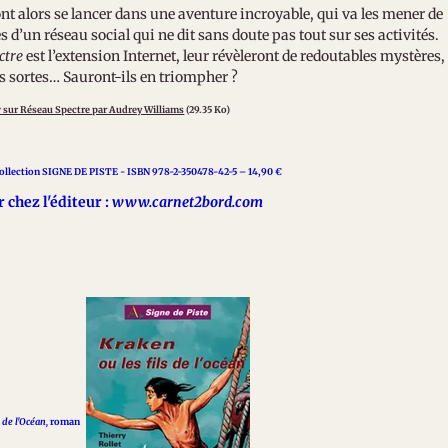
 alors se lancer dans une aventure incroyable, qui va les mener de
 d’un réseau social qui ne dit sans doute pas tout sur ses activités.
ctre
est l’extension Internet, leur révèleront de redoutables mystères,
es sortes… Sauront-ils en triompher ?
 sur Réseau Spectre par Audrey Williams
(29.35 Ko)
llection SIGNE DE PISTE - ISBN 978-2-350478-42-5 – 14,90 €
chez l'éditeur :
www.carnet2bord.com
 de l'Océan,
roman