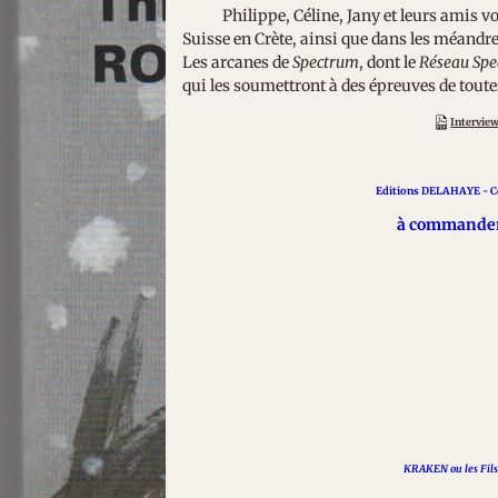
Philippe, Céline, Jany et leurs amis vont
Suisse en Crète, ainsi que dans les méandres
Les arcanes de
Spectrum
, dont le
Réseau Spe
qui les soumettront à des épreuves de tout
Interview
Editions DELAHAYE - Co
à commander 
KRAKEN ou les Fils