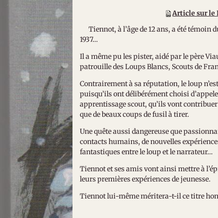
Article sur l
Tiennot, à l’âge de 12 ans, a été témoin du
1937…
Il a même pu les pister, aidé par le père Vi
patrouille des Loups Blancs, Scouts de Fra
Contrairement à sa réputation, le loup n’e
puisqu’ils ont délibérément choisi d’appeler
apprentissage scout, qu’ils vont contribue
que de beaux coups de fusil à tirer.
Une quête aussi dangereuse que passionnan
contacts humains, de nouvelles expériences
fantastiques entre le loup et le narrateur…
Tiennot et ses amis vont ainsi mettre à l’ép
leurs premières expériences de jeunesse.
Tiennot lui-même méritera-t-il ce titre hono