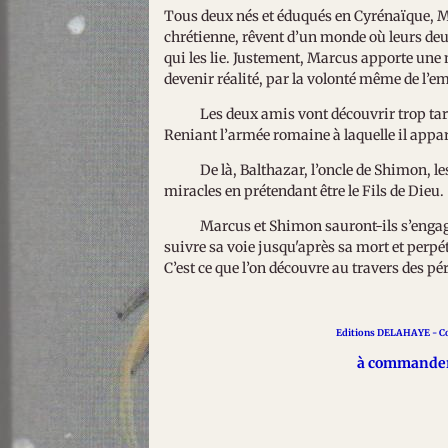
Tous deux nés et éduqués en Cyrénaïque, Ma
chrétienne, rêvent d’un monde où leurs deux
qui les lie. Justement, Marcus apporte une 
devenir réalité, par la volonté même de l’e
Les deux amis vont découvrir trop tard qu
Reniant l’armée romaine à laquelle il appar
De là, Balthazar, l’oncle de Shimon, les 
miracles en prétendant être le Fils de Dieu.
Marcus et Shimon sauront-ils s’engager
suivre sa voie jusqu'après sa mort et perp
C’est ce que l’on découvre au travers des pér
Editions DELAHAYE - Co
à commander 