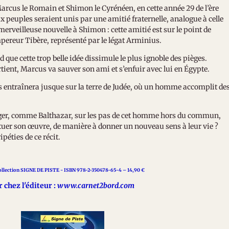
rcus le Romain et Shimon le Cyrénéen, en cette année 29 de l’ère
 peuples seraient unis par une amitié fraternelle, analogue à celle
merveilleuse nouvelle à Shimon : cette amitié est sur le point de
mpereur Tibère, représenté par le légat Arminius.
e cette trop belle idée dissimule le plus ignoble des pièges.
tient, Marcus va sauver son ami et s’enfuir avec lui en Égypte.
entraînera jusque sur la terre de Judée, où un homme accomplit de
, comme Balthazar, sur les pas de cet homme hors du commun,
étuer son œuvre, de manière à donner un nouveau sens à leur vie ?
ipéties de ce récit.
llection SIGNE DE PISTE - ISBN 978-2-350478-65-4 – 14,90 €
chez l'éditeur :
www.carnet2bord.com