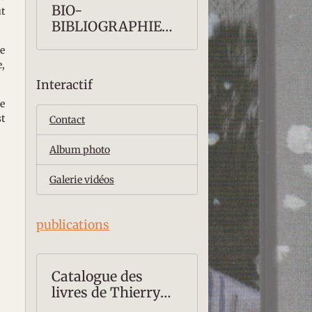
BIO-
ut
BIBLIOGRAPHIE
COMPLETE
te
e,
Interactif
ie
st
Contact
Album photo
Galerie vidéos
publications
Catalogue des
livres de Thierry
ROLLET