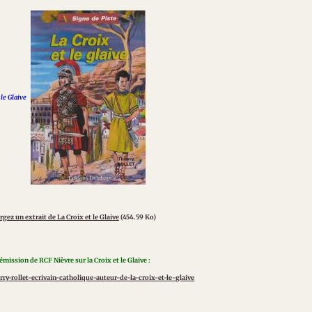
 le Glaive
gez un extrait de La Croix et le Glaive
(454.59 Ko)
émission de RCF Nièvre sur la Croix et le Glaive :
ierry-rollet-ecrivain-catholique-auteur-de-la-croix-et-le-glaive