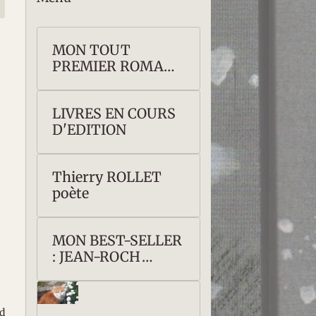
MON TOUT
PREMIER ROMAN :
Kraken ou les Fils
de l'Océan
LIVRES EN COURS
D'EDITION
Thierry ROLLET
poète
MON BEST-SELLER
: JEAN-ROCH
COIGNET,
CAPITAINE DE
NAPOLEON Ier
ed