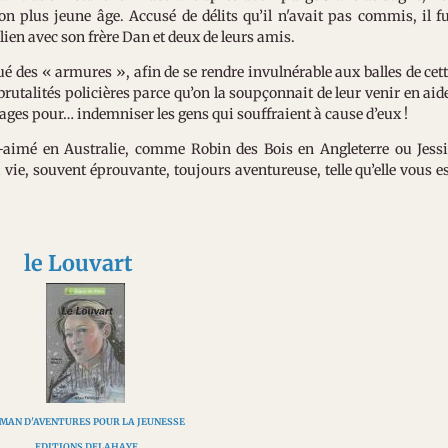
 plus jeune âge. Accusé de délits qu’il n'avait pas commis, il f
lien avec son frère Dan et deux de leurs amis.
qué des « armures », afin de se rendre invulnérable aux balles de cet
utalités policières parce qu’on la soupçonnait de leur venir en aid
ges pour… indemniser les gens qui souffraient à cause d’eux !
-aimé en Australie, comme Robin des Bois en Angleterre ou Jess
vie, souvent éprouvante, toujours aventureuse, telle qu’elle vous e
le Louvart
MAN D'AVENTURES POUR LA JEUNESSE
EDITIONS DELAHAYE