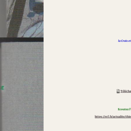
la Croix et
Téléchar
Ecoutez l'
https://rcf.fr/actualite/th